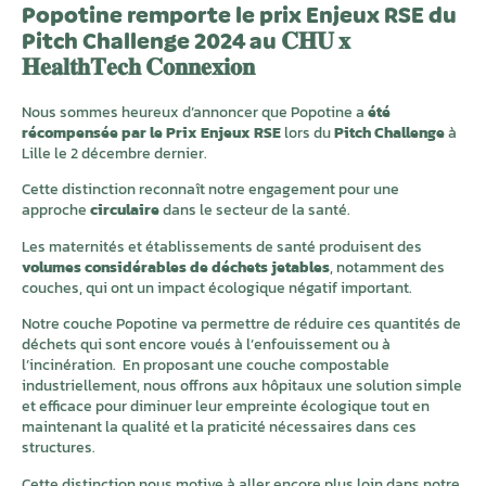
Popotine remporte le prix Enjeux RSE du
Pitch Challenge 2024 au 𝐂𝐇𝐔 𝐱
𝐇𝐞𝐚𝐥𝐭𝐡𝐓𝐞𝐜𝐡 𝐂𝐨𝐧𝐧𝐞𝐱𝐢𝐨𝐧
Nous sommes heureux d’annoncer que Popotine a
été
récompensée par le Prix Enjeux RSE
lors du
Pitch Challenge
à
Lille le 2 décembre dernier.
Cette distinction reconnaît notre engagement pour une
approche
circulaire
dans le secteur de la santé.
Les maternités et établissements de santé produisent des
volumes considérables de déchets jetables
, notamment des
couches, qui ont un impact écologique négatif important.
Notre couche Popotine va permettre de réduire ces quantités de
déchets qui sont encore voués à l’enfouissement ou à
l’incinération. En proposant une couche compostable
industriellement, nous offrons aux hôpitaux une solution simple
et efficace pour diminuer leur empreinte écologique tout en
maintenant la qualité et la praticité nécessaires dans ces
structures.
Cette distinction nous motive à aller encore plus loin dans notre